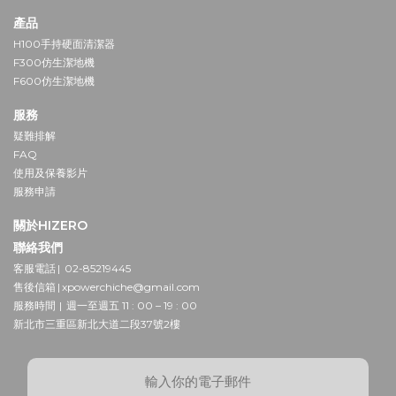
產品
H100手持硬面清潔器
F300仿生潔地機
F600仿生潔地機
服務
疑難排解
FAQ
使用及保養影片
服務申請
關於HIZERO
聯絡我們
客服電話 | 02-85219445
售後信箱 | xpowerchiche@gmail.com
服務時間 | 週一至週五 11 : 00 – 19 : 00
新北市三重區新北大道二段37號2樓