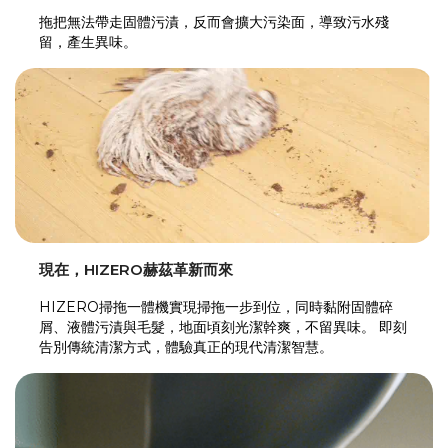
拖把無法帶走固體污漬，反而會擴大污染面，導致污水殘
留，產生異味。
現在，HIZERO赫茲革新而來
HIZERO掃拖一體機實現掃拖一步到位，同時黏附固體碎
屑、液體污漬與毛髮，地面頃刻光潔幹爽，不留異味。 即刻
告別傳統清潔方式，體驗真正的現代清潔智慧。